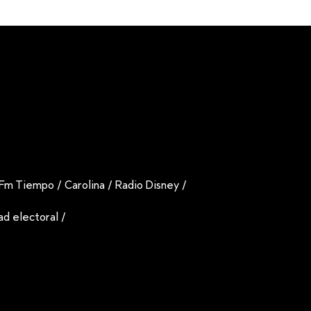
Fm Tiempo
/
Carolina
/
Radio Disney
/
dad electoral
/