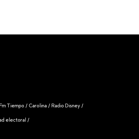
Fm Tiempo
/
Carolina
/
Radio Disney
/
dad electoral
/