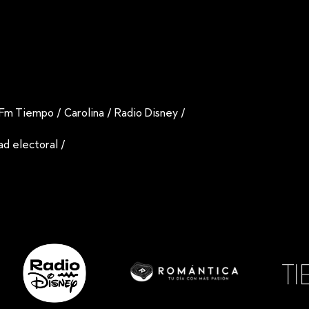
Fm Tiempo
/
Carolina
/
Radio Disney
/
dad electoral
/