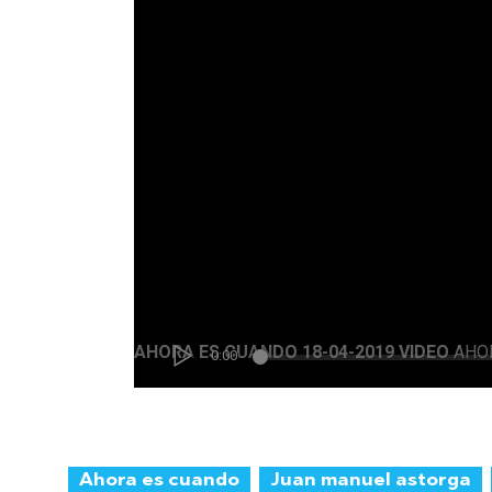
Ahora es cuando
Juan manuel astorga