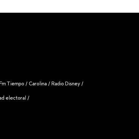
Fm Tiempo
/
Carolina
/
Radio Disney
/
dad electoral
/