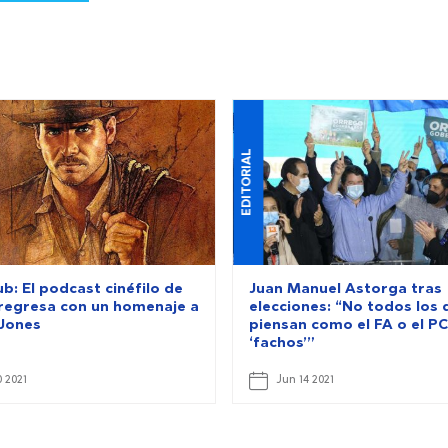
EDITORIAL
b: El podcast cinéfilo de
Juan Manuel Astorga tras
a regresa con un homenaje a
elecciones: “No todos los 
 Jones
piensan como el FA o el P
‘fachos’”
 2021
Jun 14 2021