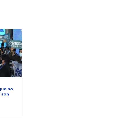
que no
C son