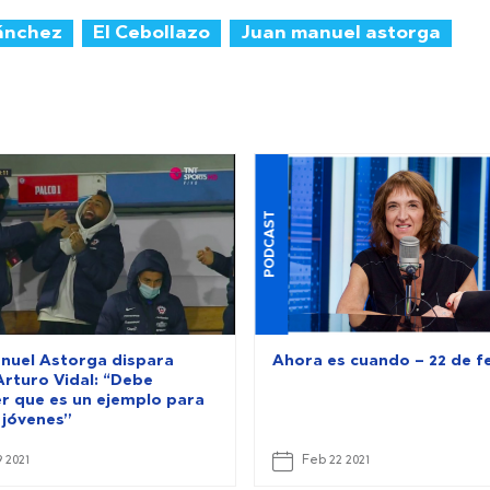
ánchez
El Cebollazo
Juan manuel astorga
PODCAST
nuel Astorga dispara
Ahora es cuando – 22 de f
Arturo Vidal: “Debe
r que es un ejemplo para
jóvenes”
 2021
Feb 22 2021