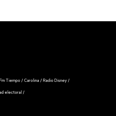
Fm Tiempo
/
Carolina
/
Radio Disney
/
dad electoral
/