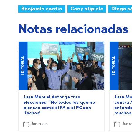
Benjamín cantin
Cony stipicic
Diego s
Notas relacionadas
EDITORIAL
EDITORIAL
Juan Manuel Astorga tras
Juan Ma
elecciones: “No todos los que no
contra 
piensan como el FA o el PC son
entende
‘fachos’”
muchos 
Jun 14 2021
Jun 09