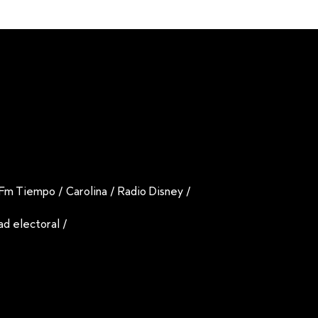
Fm Tiempo
/
Carolina
/
Radio Disney
/
dad electoral
/