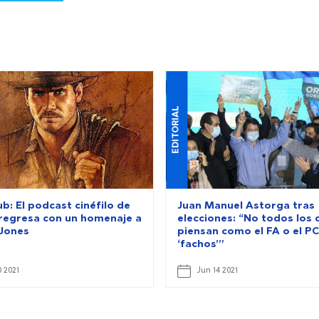
EDITORIAL
b: El podcast cinéfilo de
Juan Manuel Astorga tras
a regresa con un homenaje a
elecciones: “No todos los 
 Jones
piensan como el FA o el P
‘fachos’”
 2021
Jun 14 2021