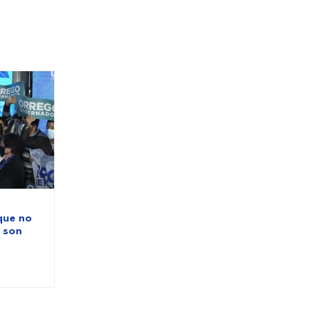
que no
C son