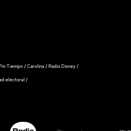
Fm Tiempo
/
Carolina
/
Radio Disney
/
dad electoral
/