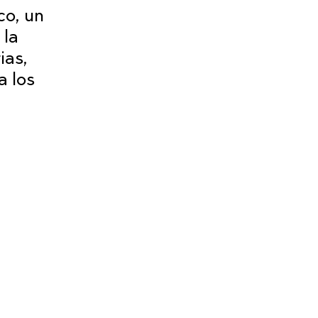
co, un
 la
ias,
a los