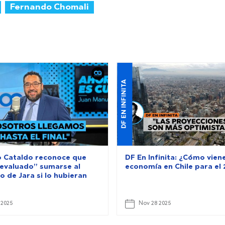
Fernando Chomali
DF EN INFINITA
o Cataldo reconoce que
DF En Infinita: ¿Cómo viene
 evaluado” sumarse al
economía en Chile para el 
 de Jara si lo hubieran
o
 2025
Nov 28 2025