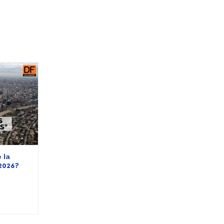
 la
2026?