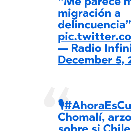
“Me parece m
migración a
delincuencia”
pic.twitter.
— Radio Infin
December 5, 
🎙️
#AhoraEsC
Chomalí, arzo
sobre si Chil