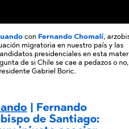
Cuando
con
Fernando Chomalí
, arzob
uación migratoria en nuestro país y las
candidatos presidenciales en esta mater
gunta de si Chile se cae a pedazos o no,
residente Gabriel Boric.
uando
| Fernando
bispo de Santiago: