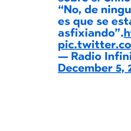
“No, de ning
es que se est
asfixiando”.
h
pic.twitter.
— Radio Infin
December 5, 