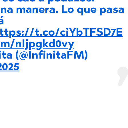
una manera. Lo que pasa
á
ttps://t.co/ciYbTFSD7E
com/nIjpgkd0vy
ita (@InfinitaFM)
2025