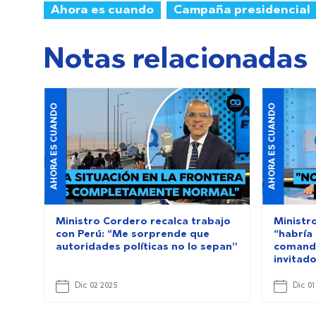
Ahora es cuando
Campaña presidencial
Notas relacionadas
AHORA ES CUANDO
AHORA ES CUANDO
Ministro Cordero recalca trabajo
Ministr
con Perú: “Me sorprende que
“habría
autoridades políticas no lo sepan”
comando
invitad
Dic 02 2025
Dic 01