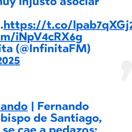
uy injusto asociar
.
https://t.co/lpab7qXGj
com/iNpV4cRX6g
ita (@InfinitaFM)
2025
uando
| Fernando
bispo de Santiago,
e se cae a pedazos: