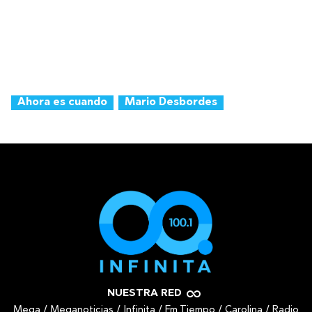
Ahora es cuando
Mario Desbordes
NUESTRA RED
Mega
/
Meganoticias
/
Infinita
/
Fm Tiempo
/
Carolina
/
Radio