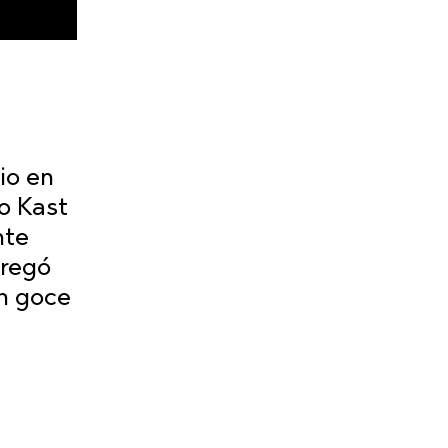
io en
o Kast
nte
gregó
in goce