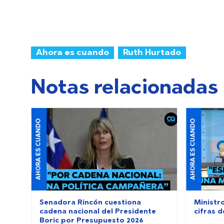
Ahora es cuando
Ruth Hurtado
Notas relacionadas
AHORA ES CUANDO
AHORA ES CUANDO
Senadora Rincón cuestiona
Ministr
cadena nacional del Presidente
cifras 
Boric por Presupuesto 2026