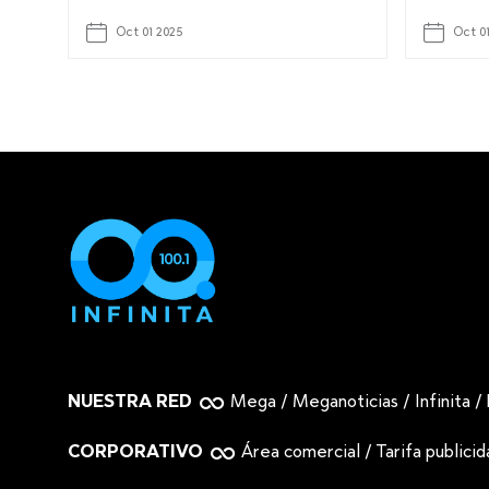
Oct 01 2025
Oct 0
NUESTRA RED
Mega
/
Meganoticias
/
Infinita
/
CORPORATIVO
Área comercial
/
Tarifa publici