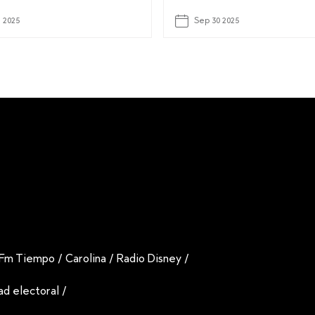
1 2025
Sep 30 2025
Fm Tiempo
/
Carolina
/
Radio Disney
/
dad electoral
/