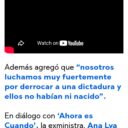
Además agregó que
“nosotros
luchamos muy fuertemente
por derrocar a una dictadura y
ellos no habían ni nacido”.
En diálogo con
‘Ahora es
Cuando’,
la exministra,
Ana Lya