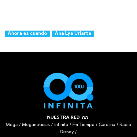
Ahora es cuando
Ana Lya Uriarte
NUESTRA RED
Mega
/
Meganoticias
/
Infinita
/
Fm Tiempo
/
Carolina
/
Radio
Disney
/