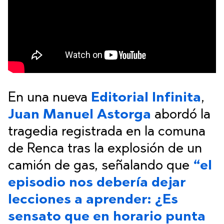
En una nueva
Editorial Infinita
,
Juan Manuel Astorga
abordó la
tragedia registrada en la comuna
de Renca tras la explosión de un
camión de gas, señalando que
“el
episodio nos debería dejar
lecciones a aprender: ¿Es
sensato que en horario punta