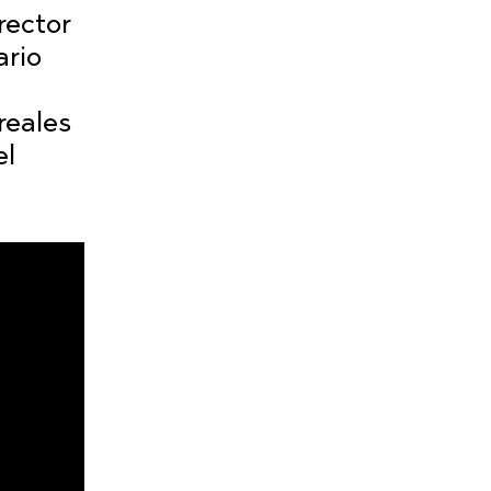
rector
ario
reales
el