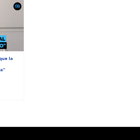
que la
ia”