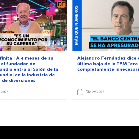
MÁS QUE NÚMEROS
finita | A 4 meses de su
Alejandro Fernández dice 
 el fundador de
última baja de la TPM “era
andia entra al Salón de la
completamente innecesar
ndial en la industria de
 de diversiones
 2025
Dic 29 2025