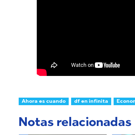
Ahora es cuando
df en infinita
Econo
Notas relacionadas