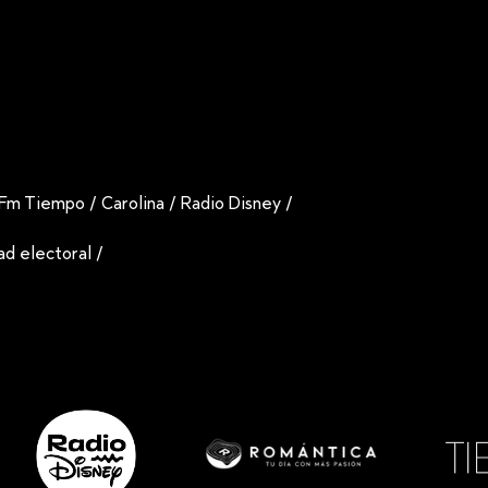
Fm Tiempo
/
Carolina
/
Radio Disney
/
dad electoral
/