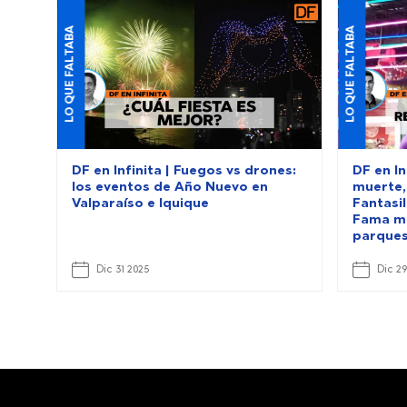
LO QUE FALTABA
LO QUE FALTABA
DF en Infinita | Fuegos vs drones:
DF en In
los eventos de Año Nuevo en
muerte,
Valparaíso e Iquique
Fantasil
Fama mu
parques
Dic 31 2025
Dic 29