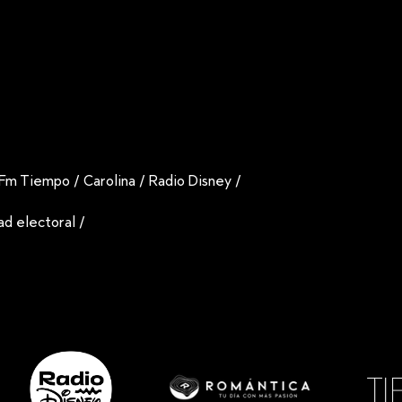
Fm Tiempo
/
Carolina
/
Radio Disney
/
dad electoral
/