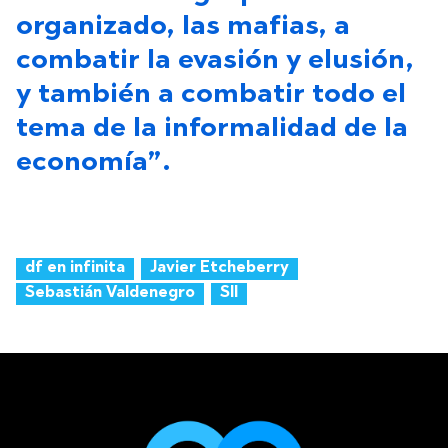
organizado, las mafias, a
combatir la evasión y elusión,
y también a combatir todo el
tema de la informalidad de la
economía”.
df en infinita
Javier Etcheberry
Sebastián Valdenegro
SII