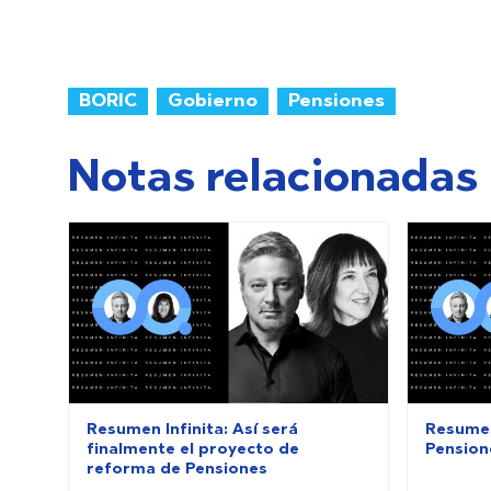
BORIC
Gobierno
Pensiones
Notas relacionadas
Resumen Infinita: Así será
Resumen
finalmente el proyecto de
Pension
reforma de Pensiones