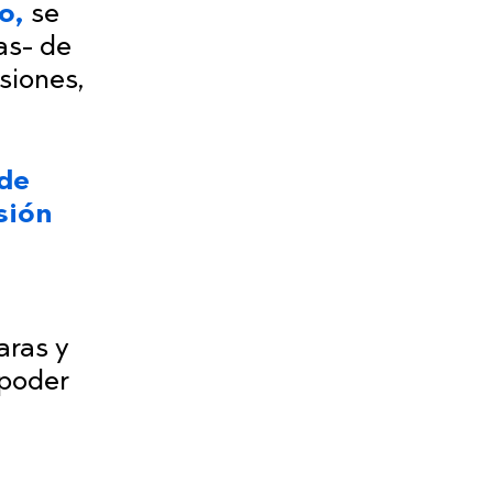
o,
se
as- de
siones,
 de
sión
aras y
 poder