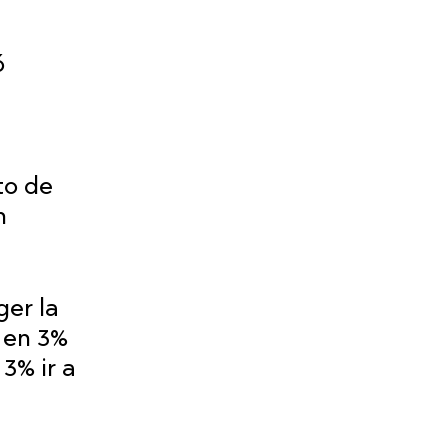
ó
to de
n
ger la
a en 3%
 3% ir a