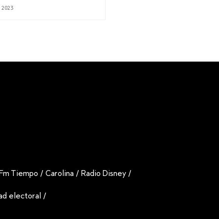
 2023
Fm Tiempo
/
Carolina
/
Radio Disney
/
dad electoral
/