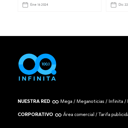
Ene 16 2024
Dic 22
NUESTRA RED
Mega
/
Meganoticias
/
Infinita
/
CORPORATIVO
Área comercial
/
Tarifa publici