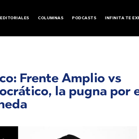
EDITORIALES
COLUMNAS
PODCASTS
INFINITA TE EX
tico: Frente Amplio vs
crático, la pugna por e
neda