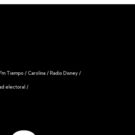
Fm Tiempo
/
Carolina
/
Radio Disney
/
dad electoral
/