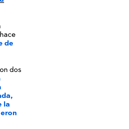
n
 hace
e de
ron dos
a
a
ada,
 la
ieron