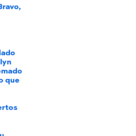
Bravo,
dado
lyn
tomado
do que
ertos
su