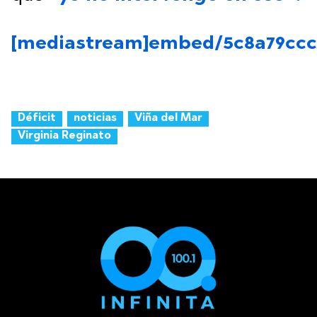
[mediastream]embed/5c8a79ccc
Déficit
noticias
Viña del Mar
Virginia Reginato