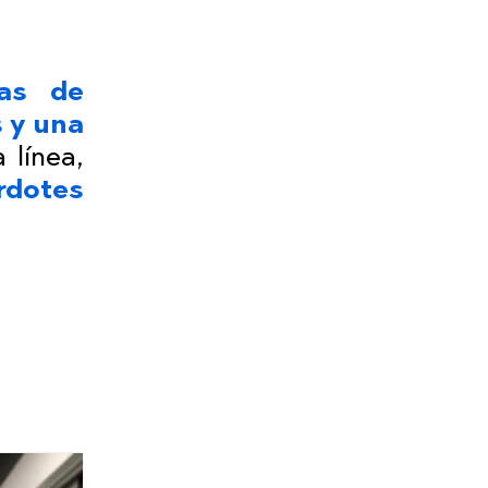
as de
 y una
 línea,
erdotes