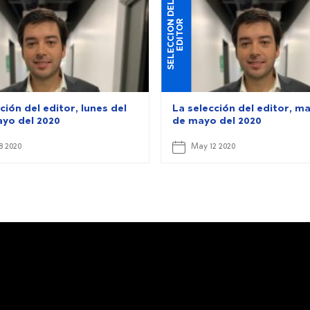
S
E
L
E
C
C
I
O
D
E
L
E
D
I
T
O
N
R
ción del editor, lunes del
La selección del editor, ma
ayo del 2020
de mayo del 2020
8 2020
May 12 2020