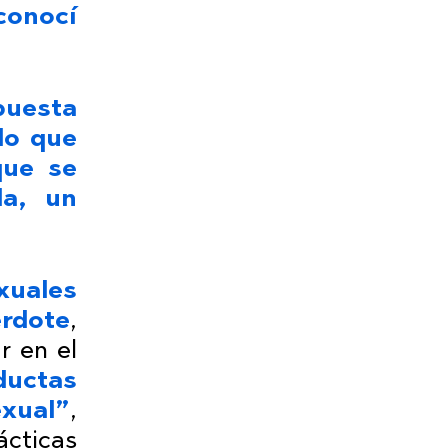
 conocí
puesta
lo que
que se
da, un
xuales
rdote
,
r en el
ductas
xual”
,
ácticas