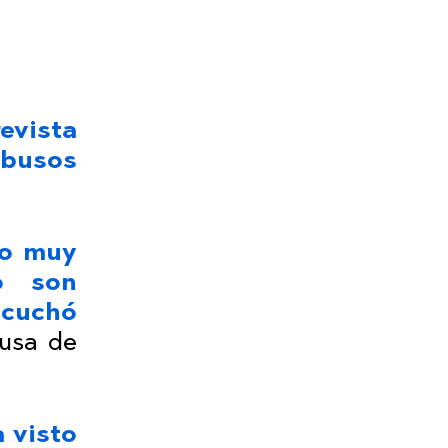
evista
abusos
do muy
o son
scuchó
cusa de
 visto