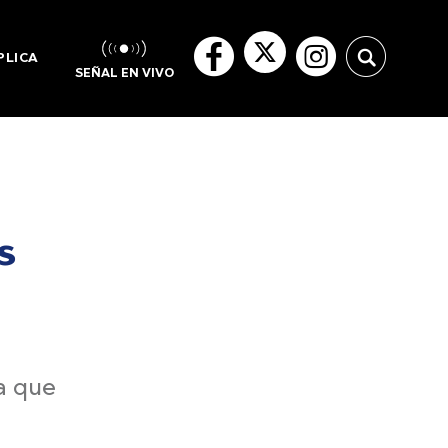
PLICA
SEÑAL EN VIVO
s
ra que