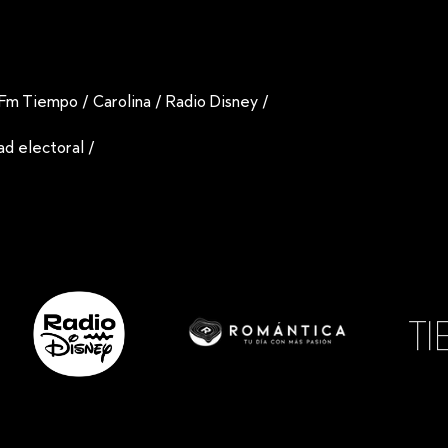
Fm Tiempo
/
Carolina
/
Radio Disney
/
dad electoral
/