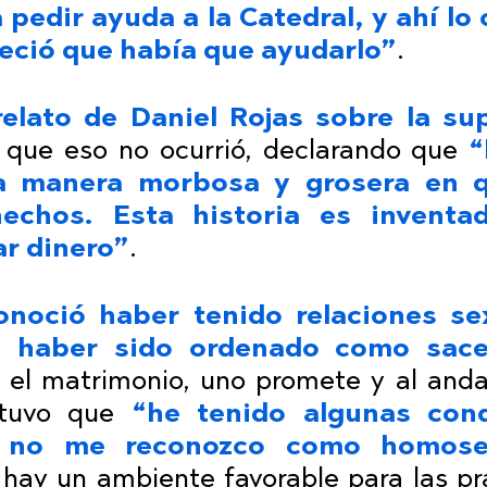
 pedir ayuda a la Catedral, y ahí lo
eció que había que ayudarlo”
.
relato de Daniel Rojas sobre la su
en que eso no ocurrió, declarando que
“
a manera morbosa y grosera en 
hechos. Esta historia es inventa
ar dinero”
.
onoció haber tenido relaciones se
 haber sido ordenado como sace
 el matrimonio, uno promete y al anda
stuvo que
“he tenido algunas con
o no me reconozco como homose
 hay un ambiente favorable para las pr