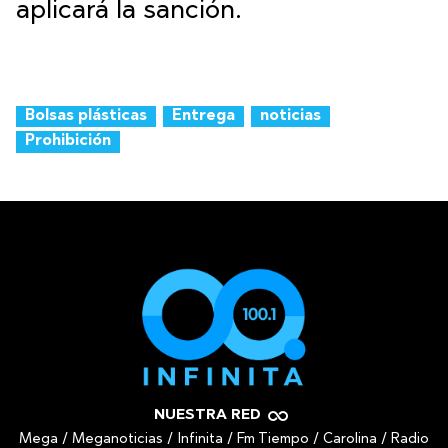
aplicará la sanción.
Bolsas plásticas
Entrega
noticias
Prohibición
NUESTRA RED
Mega
/
Meganoticias
/
Infinita
/
Fm Tiempo
/
Carolina
/
Radio