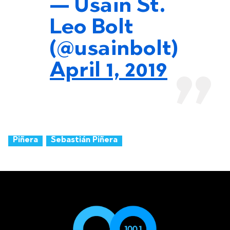
— Usain St.
Leo Bolt
(@usainbolt)
April 1, 2019
Piñera
Sebastián Piñera