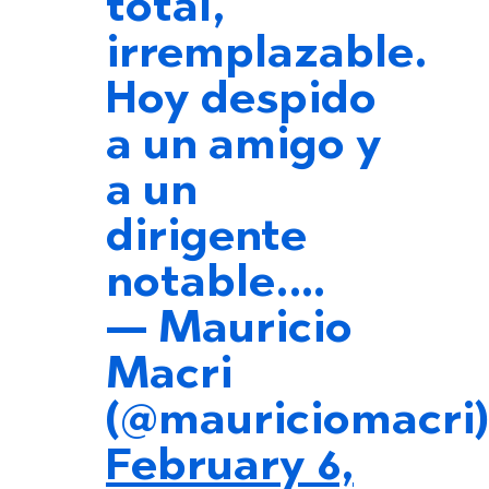
total,
irremplazable.
Hoy despido
a un amigo y
a un
dirigente
notable.…
— Mauricio
Macri
(@mauriciomacri)
February 6,