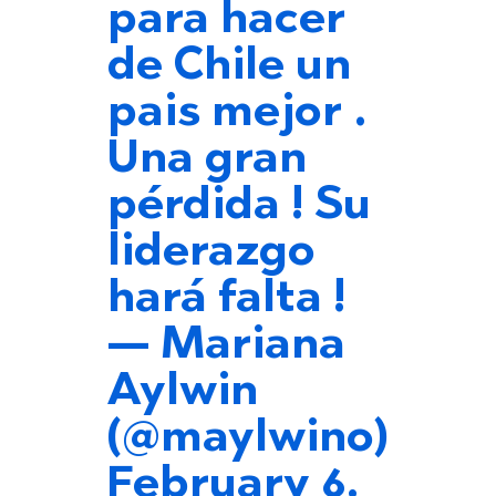
para hacer
de Chile un
pais mejor .
Una gran
pérdida ! Su
liderazgo
hará falta !
— Mariana
Aylwin
(@maylwino)
February 6,