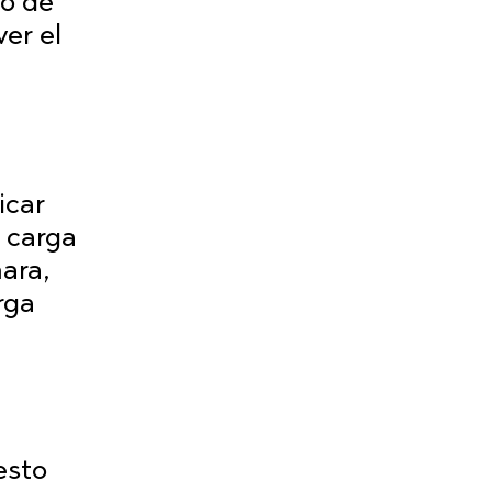
io de
er el
icar
 carga
ara,
rga
esto