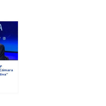
y:
 Cámara
tiva”