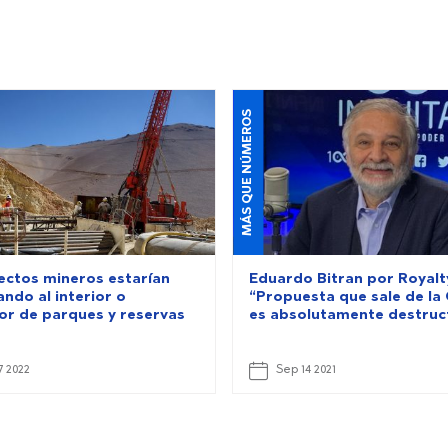
MÁS QUE NÚMEROS
ectos mineros estarían
Eduardo Bitran por Royalt
ndo al interior o
“Propuesta que sale de la
or de parques y reservas
es absolutamente destruc
7 2022
Sep 14 2021