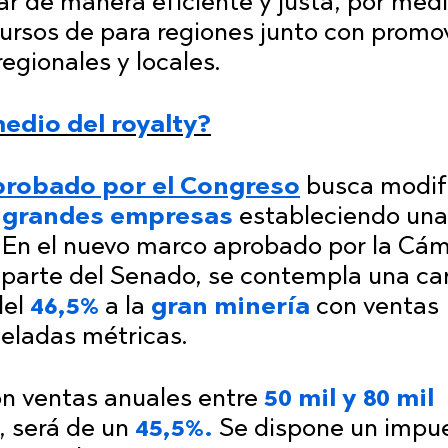
r de manera eficiente y justa, por med
ursos de para regiones junto con promov
egionales y locales.
edio del royalty?
aprobado por el Congreso
busca modif
s
grandes
empresas
estableciendo una
. En el nuevo marco aprobado por la Cám
 parte del Senado, se contempla una ca
del
46,5%
a la
gran
minería
con ventas
neladas métricas.
on ventas anuales entre
50 mil y 80 mil
, será de un
45,5%.
Se dispone un impu