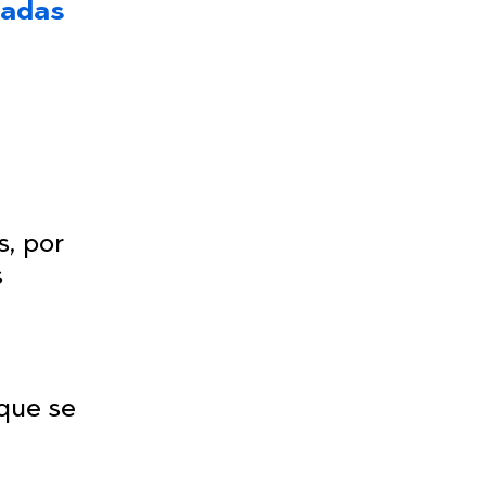
ladas
s, por
s
 que se