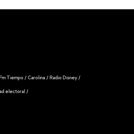
Fm Tiempo
/
Carolina
/
Radio Disney
/
dad electoral
/