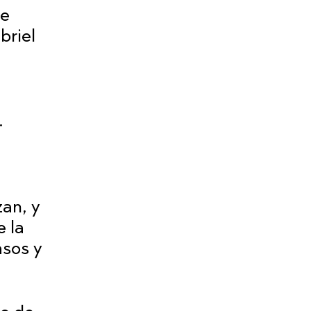
de
briel
.
an, y
 la
asos y