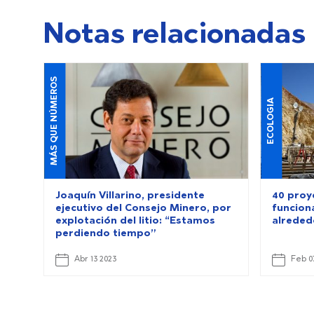
Notas relacionadas
MÁS QUE NÚMEROS
ECOLOGIA
Joaquín Villarino, presidente
40 proy
ejecutivo del Consejo Minero, por
funciona
explotación del litio: “Estamos
alreded
perdiendo tiempo”
Abr 13 2023
Feb 0