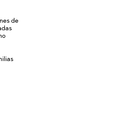
ones de
tadas
rno
ilias