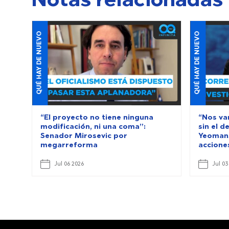
Notas relacionadas
QUÉ HAY DE NUEVO
QUÉ HAY DE NUEVO
“El proyecto no tiene ninguna
“Nos va
modificación, ni una coma”:
sin el 
Senador Mirosevic por
Yeomans
megarreforma
accione
Jul 06 2026
Jul 03