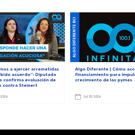
ALGO DIFERENTE BCI
mos a ejercer arremetidas
Algo Diferente | Cómo acc
debido acuerdo”: Diputada
financiamiento para impuls
 confirma evaluación de
crecimiento de las pymes
s contra Steinert
 2026
Jul 02 2026