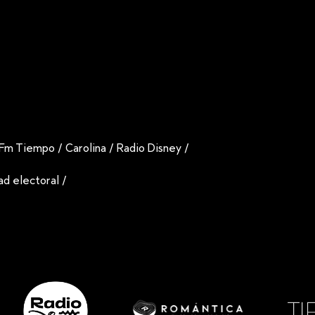
Fm Tiempo
/
Carolina
/
Radio Disney
/
dad electoral
/