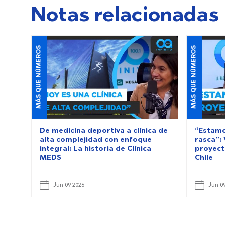
Notas relacionadas
MÁS QUE NÚMEROS
MÁS QUE NÚMEROS
De medicina deportiva a clínica de
“Estamo
alta complejidad con enfoque
rasca”:
integral: La historia de Clínica
proyect
MEDS
Chile
Jun 09 2026
Jun 0