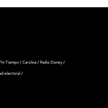
Fm Tiempo
/
Carolina
/
Radio Disney
/
dad electoral
/