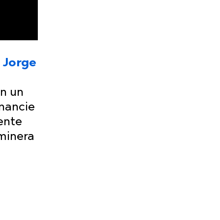
n
Jorge
en un
inancie
ente
 minera