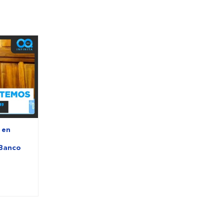
 en
 Banco