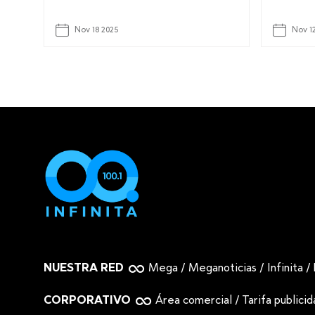
Nov 18 2025
Nov 1
NUESTRA RED
Mega
/
Meganoticias
/
Infinita
/
CORPORATIVO
Área comercial
/
Tarifa publici