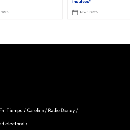
insultos”
2 2025
Nov 11 2025
Fm Tiempo
/
Carolina
/
Radio Disney
/
dad electoral
/