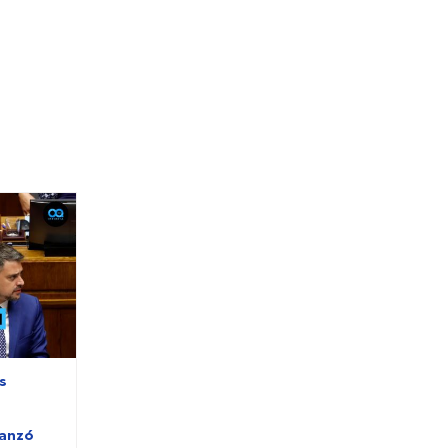
s
lanzó