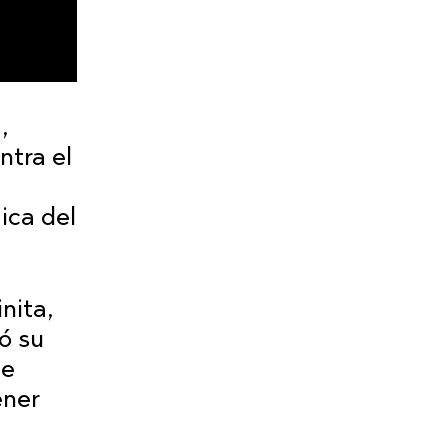
,
ntra el
ica del
nita,
ó su
de
ener