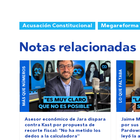
Acusación Constitucional
Megareforma
Notas relacionadas
MÁS QUE NÚMEROS
LO QUE FALTABA
Asesor económico de Jara dispara
Jaime M
contra Kast por propuesta de
por sus
recorte fiscal: “No ha metido los
Pardow:
dedos a la calculadora”
leyó la 