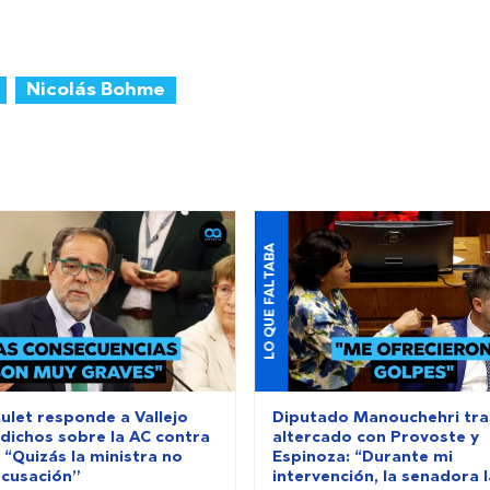
Nicolás Bohme
LO QUE FALTABA
ulet responde a Vallejo
Diputado Manouchehri tra
 dichos sobre la AC contra
altercado con Provoste y
 “Quizás la ministra no
Espinoza: “Durante mi
acusación”
intervención, la senadora 