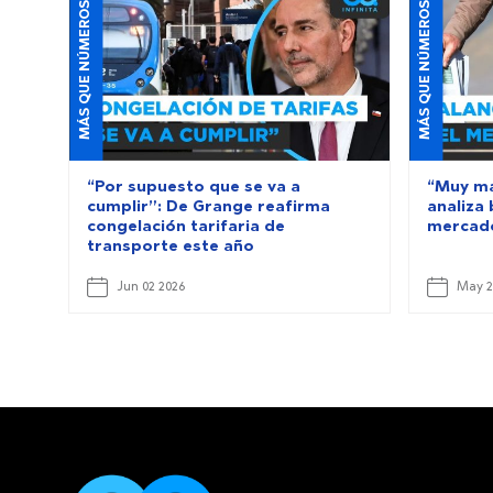
MÁS QUE NÚMEROS
MÁS QUE NÚMEROS
“Por supuesto que se va a
“Muy ma
cumplir”: De Grange reafirma
analiza
congelación tarifaria de
mercado
transporte este año
Jun 02 2026
May 2