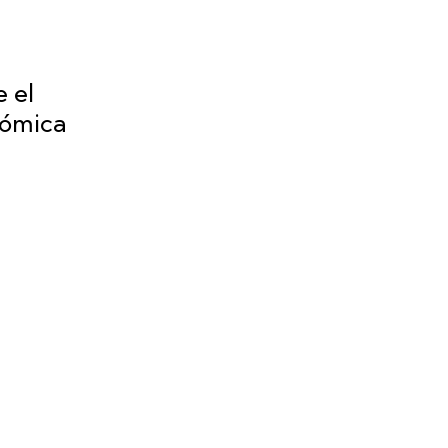
 el
nómica