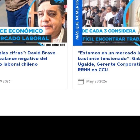
MÁS QUE NÚMEROS
las cifras”: David Bravo
“Estamos en un mercado l
 balance negativo del
bastante tensionado”: Gab
 laboral chileno
Ugalde, Gerente Corporat
RRHH en CCU
9 2026
May 28 2026