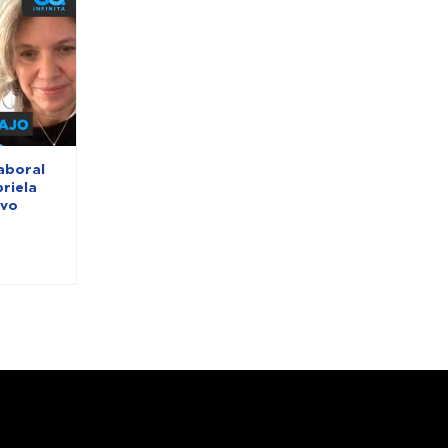
aboral
riela
ivo