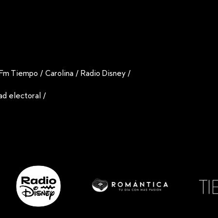
Fm Tiempo
/
Carolina
/
Radio Disney
/
dad electoral
/