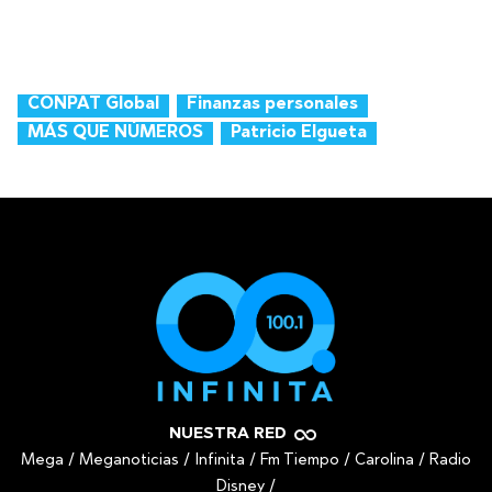
CONPAT Global
Finanzas personales
MÁS QUE NÚMEROS
Patricio Elgueta
NUESTRA RED
Mega
/
Meganoticias
/
Infinita
/
Fm Tiempo
/
Carolina
/
Radio
Disney
/