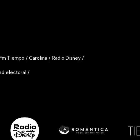
Fm Tiempo
/
Carolina
/
Radio Disney
/
dad electoral
/