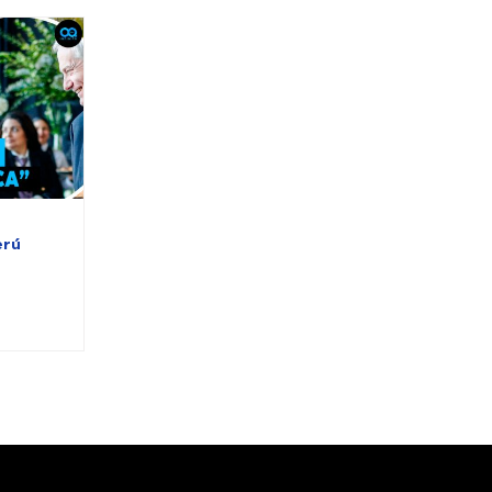
a
erú