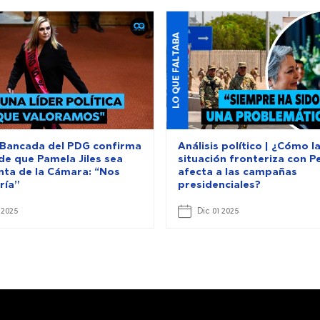
LO QUE FALTABA
 Bancada del PDG confirma
Análisis político | ¿Cómo l
de que Pamela Jiles sea
situación fronteriza con P
nta de la Cámara: “Nos
afecta a las campañas
ría”
presidenciales?
 2025
Dic 01 2025