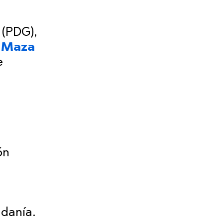
 (PDG),
a Maza
e
ón
adanía.