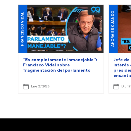
AHORA ES CUANDO
FRANCISCO VIDAL
“Es completamente inmanejable”:
Jefe de
Francisco Vidal sobre
interés 
fragmentación del parlamento
preside
encanta
Ene 27 2026
Dic 19