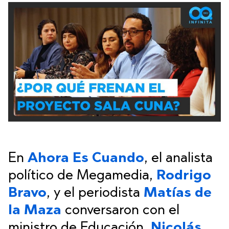
En
Ahora Es Cuando
, el analista
político de Megamedia,
Rodrigo
Bravo
, y el periodista
Matías de
la Maza
conversaron con el
ministro de Educación,
Nicolás