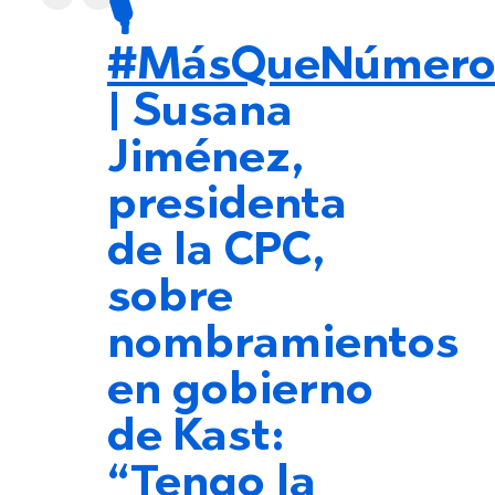
🎙️
#MásQueNúmero
| Susana
Jiménez,
presidenta
de la CPC,
sobre
nombramientos
en gobierno
de Kast:
“Tengo la