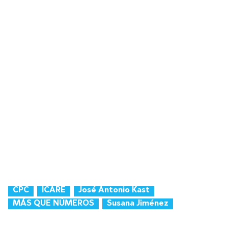
CPC
ICARE
José Antonio Kast
MÁS QUE NÚMEROS
Susana Jiménez