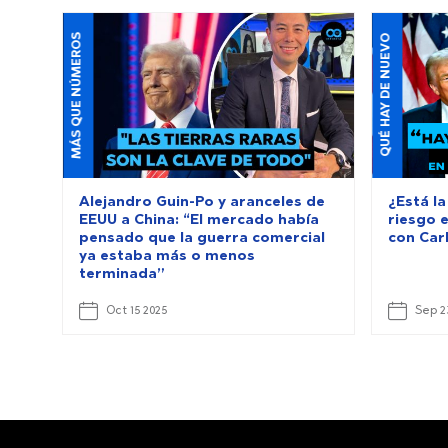
MÁS QUE NÚMEROS
QUÉ HAY DE NUEVO
Alejandro Guin-Po y aranceles de
¿Está la
EEUU a China: “El mercado había
riesgo 
pensado que la guerra comercial
con Car
ya estaba más o menos
terminada”
Oct 15 2025
Sep 2