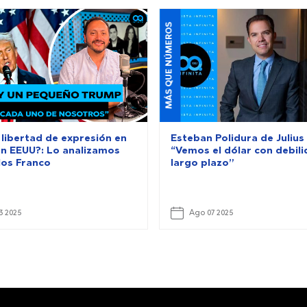
MÁS QUE NÚMEROS
 libertad de expresión en
Esteban Polidura de Julius
en EEUU?: Lo analizamos
“Vemos el dólar con debil
los Franco
largo plazo”
3 2025
Ago 07 2025