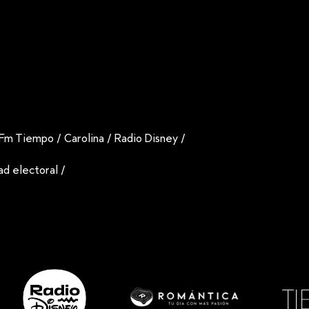
Fm Tiempo
/
Carolina
/
Radio Disney
/
dad electoral
/