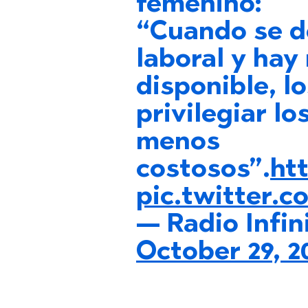
femenino:
“Cuando se d
laboral y hay
disponible, l
privilegiar lo
menos
costosos”.
ht
pic.twitter
— Radio Infin
October 29, 2