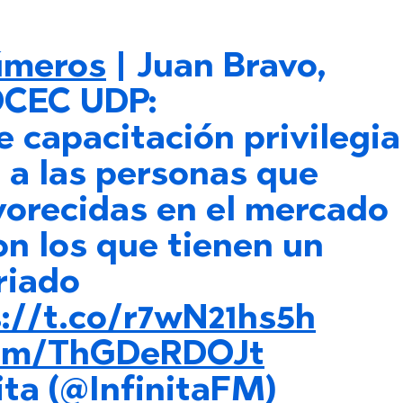
meros
| Juan Bravo,
 OCEC UDP:
e capacitación privilegia
 a las personas que
vorecidas en el mercado
on los que tienen un
riado
://t.co/r7wN21hs5h
.com/ThGDeRDOJt
ita (@InfinitaFM)