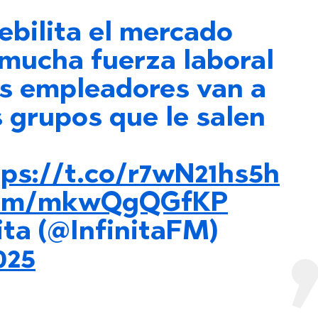
ebilita el mercado
 mucha fuerza laboral
os empleadores van a
s grupos que le salen
tps://t.co/r7wN21hs5h
.com/mkwQgQGfKP
ita (@InfinitaFM)
025