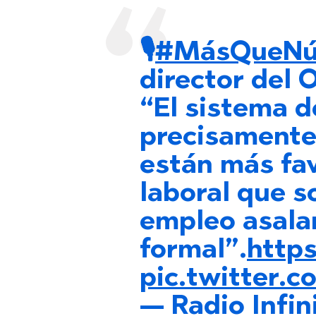
🎙️
#MásQueNú
director del
“El sistema d
precisamente
están más fa
laboral que s
empleo asala
formal”.
https
pic.twitter
— Radio Infin