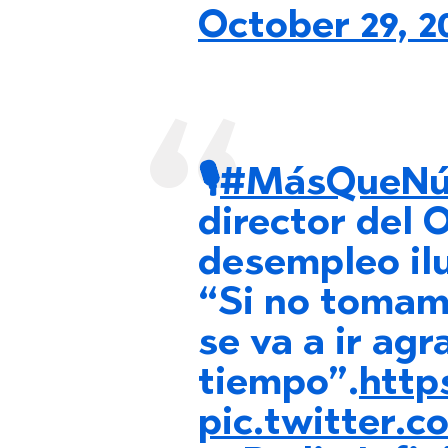
October 29, 2
🎙️
#MásQueNú
director del 
desempleo il
“Si no tomam
se va a ir ag
tiempo”.
http
pic.twitter.