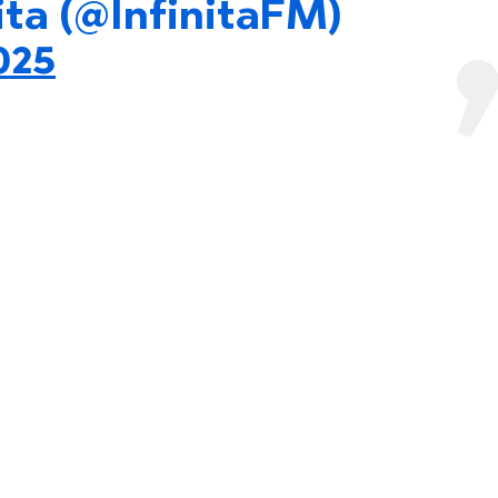
ita (@InfinitaFM)
025