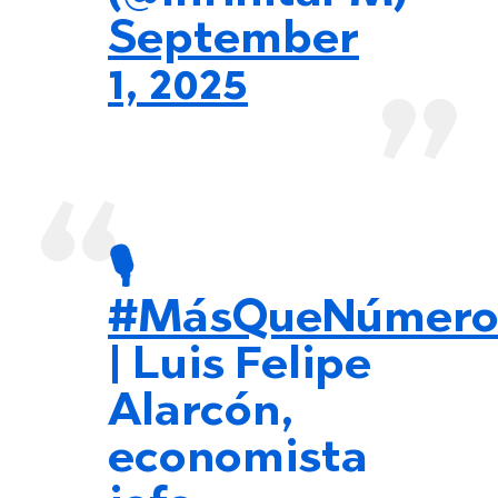
September
1, 2025
🎙️
#MásQueNúmero
| Luis Felipe
Alarcón,
economista