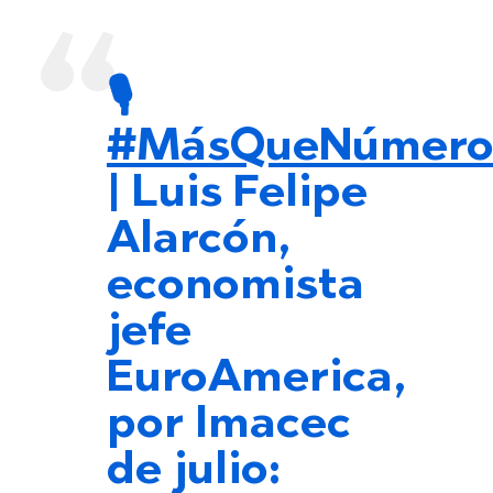
🎙️
#MásQueNúmero
| Luis Felipe
Alarcón,
economista
jefe
EuroAmerica,
por Imacec
de julio: