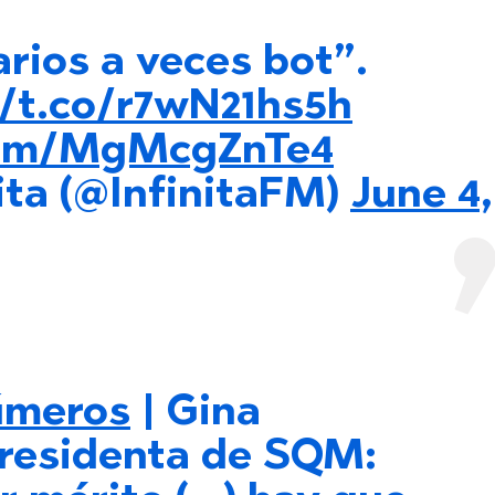
rios a veces bot”.
//t.co/r7wN21hs5h
.com/MgMcgZnTe4
ita (@InfinitaFM)
June 4,
meros
| Gina
residenta de SQM: