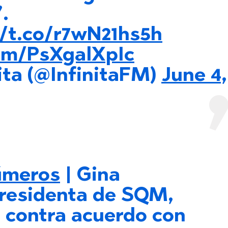
.
//t.co/r7wN21hs5h
com/PsXgalXpIc
ita (@InfinitaFM)
June 4,
meros
| Gina
residenta de SQM,
s contra acuerdo con