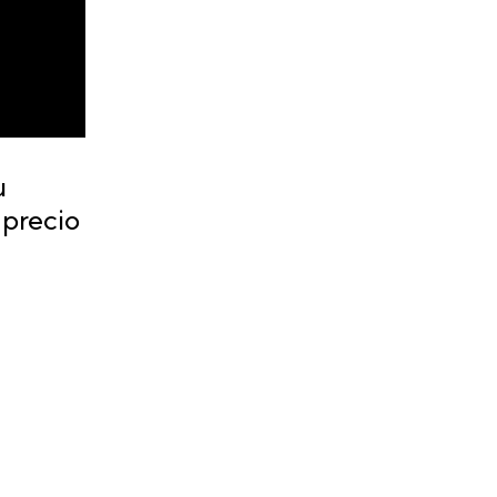
u
 precio