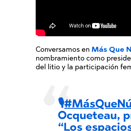
Conversamos en
Más Que 
nombramiento como
preside
del litio y la participación f
🎙️
#MásQueNú
Ocqueteau, p
“Los espacios