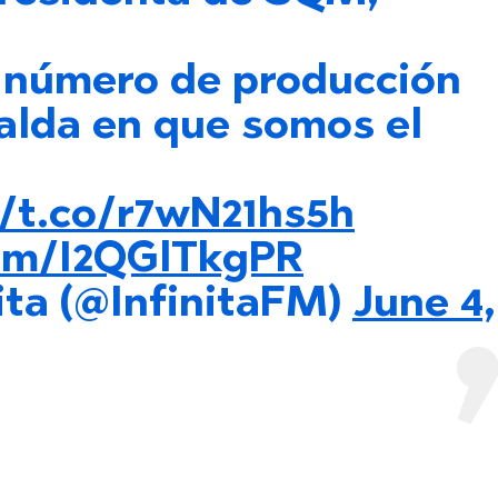
e número de producción
alda en que somos el
//t.co/r7wN21hs5h
com/I2QGlTkgPR
ita (@InfinitaFM)
June 4,