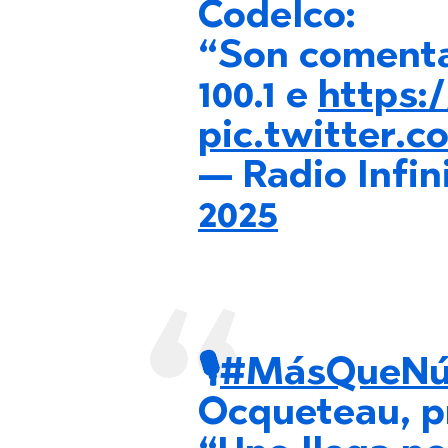
Codelco:
“Son comenta
100.1 e
https:
pic.twitter
— Radio Infin
2025
🎙️
#MásQueNú
Ocqueteau, p