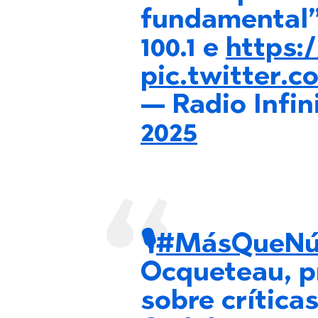
fundamental”
100.1 e
https:
pic.twitter.
— Radio Infin
2025
🎙️
#MásQueNú
Ocqueteau, p
sobre crítica