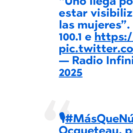
“Uno llega po
estar visibili
las mujeres”.
100.1 e
https:
pic.twitter
— Radio Infin
2025
🎙️
#MásQueNú
Ocqueteau, p