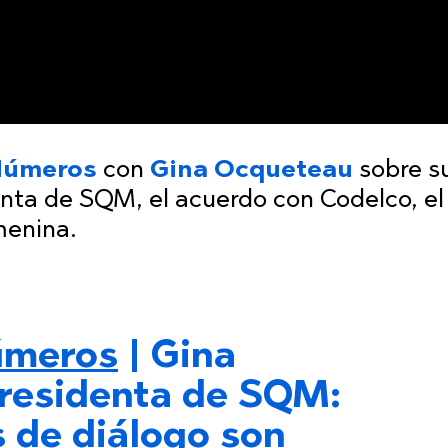
Números
con
Gina Ocqueteau
sobre s
nta de SQM, el acuerdo con Codelco, el
emenina.
meros
| Gina
residenta de SQM:
 de diálogo son