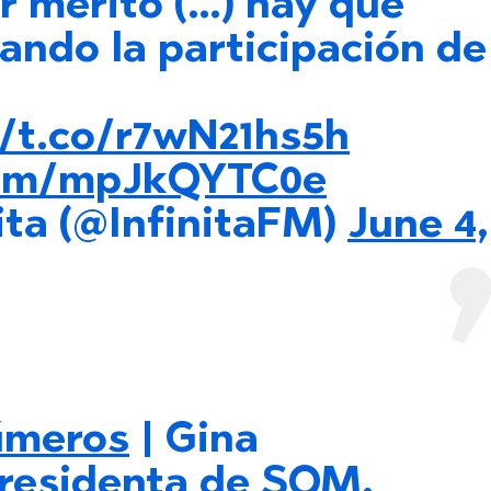
r mérito (…) hay que
zando la participación de
//t.co/r7wN21hs5h
.com/mpJkQYTC0e
ita (@InfinitaFM)
June 4,
meros
| Gina
residenta de SQM,