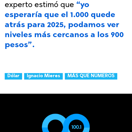
experto estimó que
“yo
esperaría que el 1.000 quede
atrás para 2025, podamos ver
niveles más cercanos a los 900
pesos”.
Dólar
Ignacio Mieres
MÁS QUE NÚMEROS