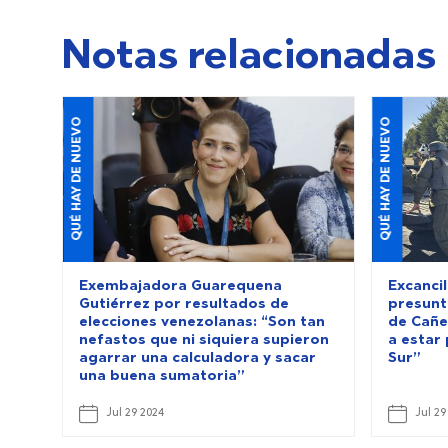
Notas relacionadas
QUÉ HAY DE NUEVO
QUÉ HAY DE NUEVO
Exembajadora Guarequena
Excanci
Gutiérrez por resultados de
presunt
elecciones venezolanas: “Son tan
de Cañe
nefastos que ni siquiera supieron
a estar
agarrar una calculadora y sacar
Sur”
una buena sumatoria”
Jul 29 2024
Jul 29