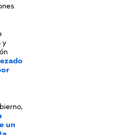
ones
e
 y
ión
mpezado
por
bierno,
a
ne un
ta