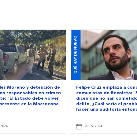
QUÉ HAY DE NUEVO
ller Moreno y detención de
Felipe Cruz emplaza a con
os responsables en crimen
comunistas de Recoleta: “S
te: “El Estado debe volver
dicen que no han cometid
 presente en la Macrozona
delito, ¿Cuál sería el prob
hacer una auditoría enton
 2024
Jul 26 2024