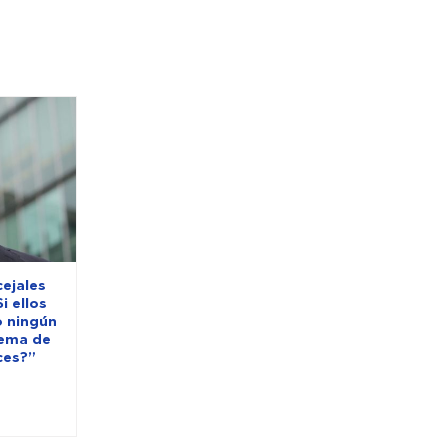
cejales
i ellos
o ningún
lema de
ces?”