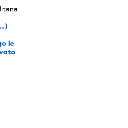
litana
(…)
go le
 voto