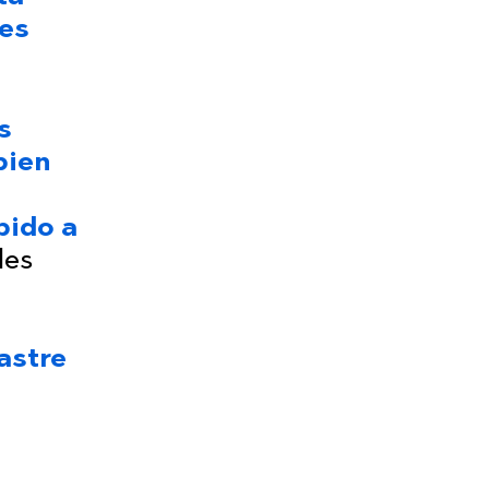
 es
s
bien
bido a
des
astre