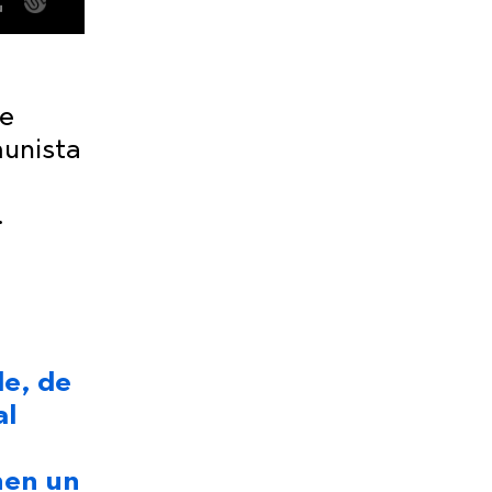
de
munista
.
le, de
al
nen un