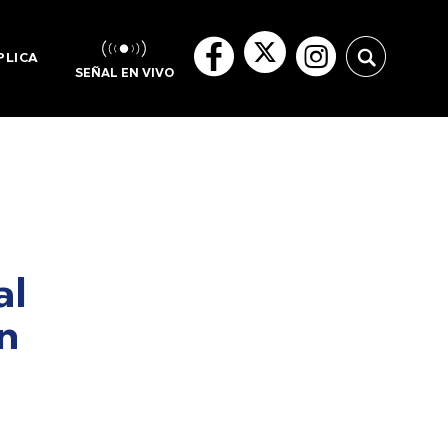
PLICA
SEÑAL EN VIVO
al
n