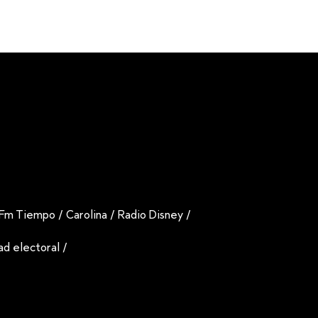
Fm Tiempo
/
Carolina
/
Radio Disney
/
dad electoral
/