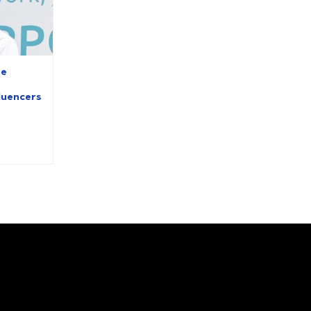
de
luencers