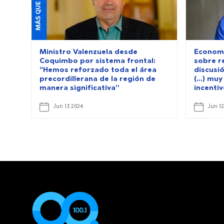
Ministro Valenzuela desde
Economi
Coquimbo por sistema frontal:
sobre r
“Hemos reforzado toda el área
discusi
precordillerana de la región de
(…) muy
manera significativa”
incenti
Jun 13 2024
Jun 12