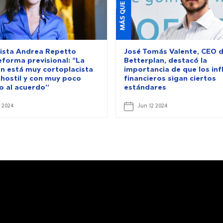
sta Andrea Repetto
José Tomás Valente, CEO 
eforma previsional: “La
Betterplan, destacó la
ón está muy cortoplacista
importancia de que los inf
 hostil y con muy poco
financieros sigan ciertos
vo al acuerdo”
estándares
 2024
Jun 12 2024