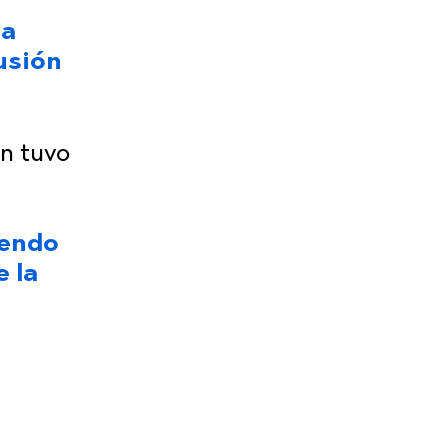
la
cusión
en tuvo
iendo
e la