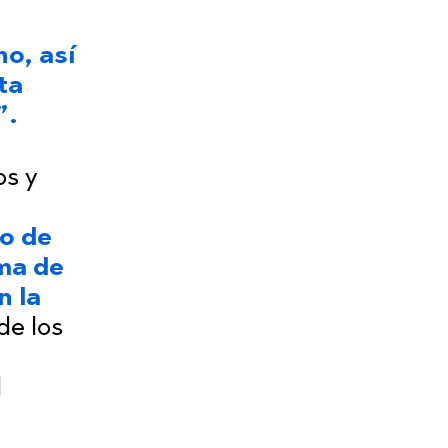
o, así
ta
”.
os y
to de
ema de
n la
de los
l