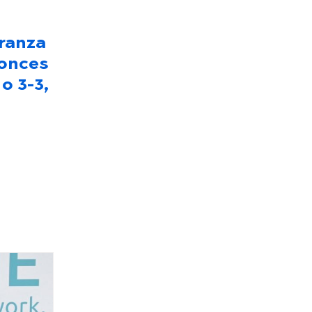
eranza
tonces
o 3-3,