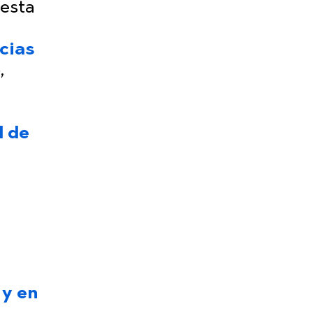
 esta
cias
,
d de
 y en