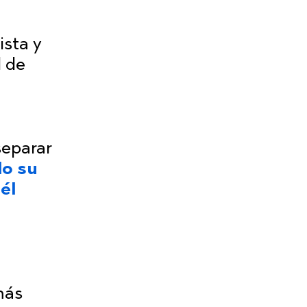
ista y
d de
separar
do su
él
más