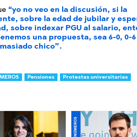
que
“yo no veo en la discusión, si la
ente, sobre la edad de jubilar y esp
ad, sobre indexar PGU al salario, en
tenemos una propuesta, sea 6-0, 0-6 
emasiado chico”.
ÚMEROS
Pensiones
Protestas universitarias
MÁS QUE NÚMEROS