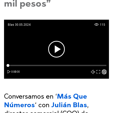
mil pesos”
Conversamos en ‘
Más Que
Números
‘
con
Julián Blas
,