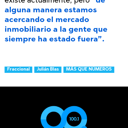
existe actualmente, pero
“de
alguna manera estamos
acercando el mercado
inmobiliario a la gente que
siempre ha estado fuera”.
Fraccional
Julián Blas
MÁS QUE NÚMEROS