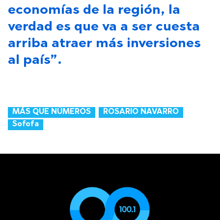
economías de la región, la
verdad es que va a ser cuesta
arriba atraer más inversiones
al país”.
MÁS QUE NÚMEROS
ROSARIO NAVARRO
Sofofa