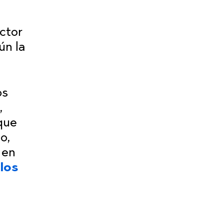
ector
ún la
os
,
que
o,
 en
los