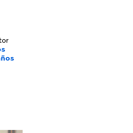
tor
os
años