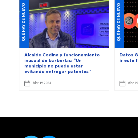
QUÉ HAY DE NUEVO
QUÉ HAY DE NUEVO
Alcalde Codina y funcionamiento
Datos G
inusual de barberías: “Un
ir este 
municipio no puede estar
evitando entregar patentes”
Abr 19 2024
Abr 19