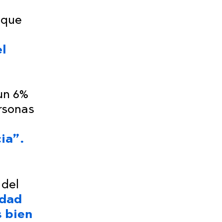
ó que
l
 un 6%
rsonas
ia”.
 del
edad
s bien