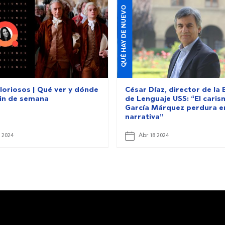
QUÉ HAY DE NUEVO
loriosos | Qué ver y dónde
César Díaz, director de la 
fin de semana
de Lenguaje USS: “El caris
García Márquez perdura e
narrativa”
 2024
Abr 18 2024