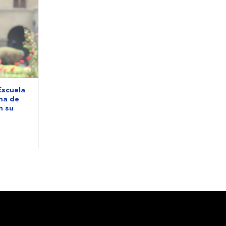
Escuela
ma de
n su