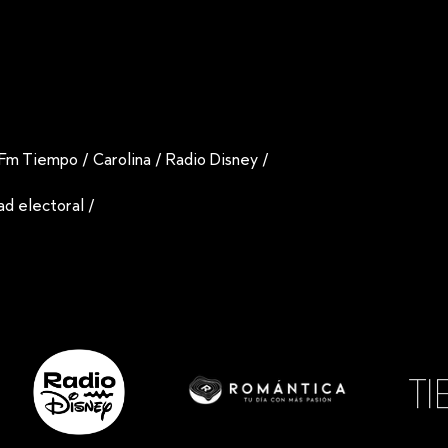
Fm Tiempo
/
Carolina
/
Radio Disney
/
dad electoral
/