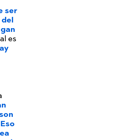
e ser
 del
ngan
al es
ay
s
a
an
 son
 Eso
sea