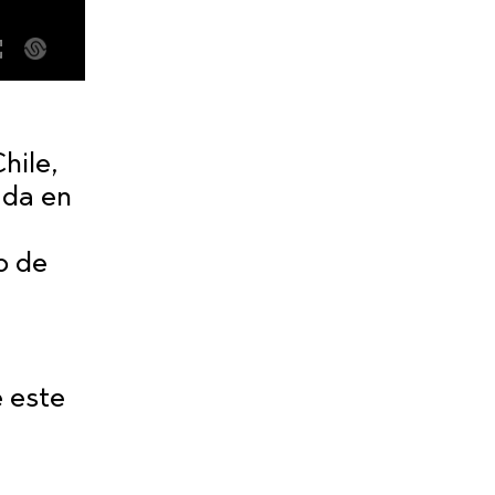
hile,
ada en
o de
e este