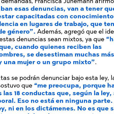
as demandas, Francisca Jünemann afirmó
iban esas denuncias, van a tener qu
estar capacitadas con conocimiento
olencia en lugares de trabajo, que te
de género”.
Además, agregó que el ide
 estas denuncias sean mixtos, ya que
“h
que, cuando quienes reciben las
hombres, se desestiman muchas má
 una mujer o un grupo mixto”
.
tas se podrán denunciar bajo esta ley, l
 sostuvo que
“me preocupa, porque h
 las 18 conductas que, según la ley,
boral. Eso no está en ninguna parte.
ley, ni en los dictámenes. No es que 