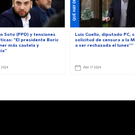
QUÉ HAY DE NUEVO
o Soto (PPD) y tensiones
Luis Cuello, diputado PC, 
icas: “El presidente Boric
solicitud de censura a la M
ner más cautela y
a ser rechazada el lunes””
ia”
 2024
Abr 17 2024