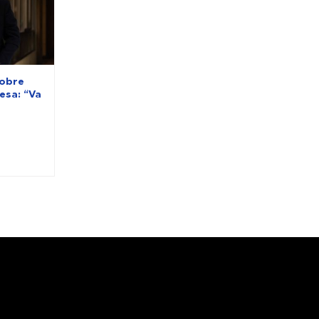
sobre
esa: “Va