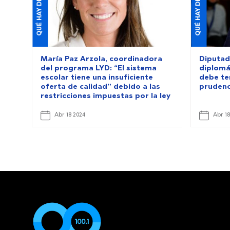
QUÉ HAY DE NUEVO
QUÉ HAY DE NUEVO
María Paz Arzola, coordinadora
Diputad
del programa LYD: “El sistema
diplomát
escolar tiene una insuficiente
debe te
oferta de calidad” debido a las
prudenc
restricciones impuestas por la ley
Abr 18 2024
Abr 18