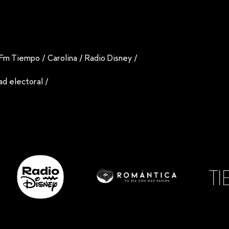
Fm Tiempo
/
Carolina
/
Radio Disney
/
dad electoral
/