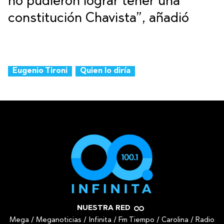
no pudieron lograr tener una
constitución Chavista”, añadió
Eugenio Tironi
Quien lo diría
NUESTRA RED
Mega
/
Meganoticias
/
Infinita
/
Fm Tiempo
/
Carolina
/
Radio