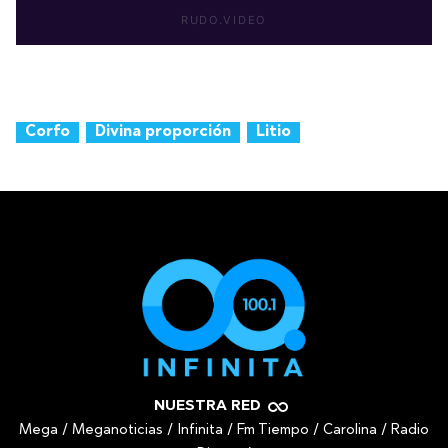
Corfo
Divina proporción
Litio
NUESTRA RED
Mega
/
Meganoticias
/
Infinita
/
Fm Tiempo
/
Carolina
/
Radio