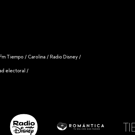
Fm Tiempo
/
Carolina
/
Radio Disney
/
dad electoral
/