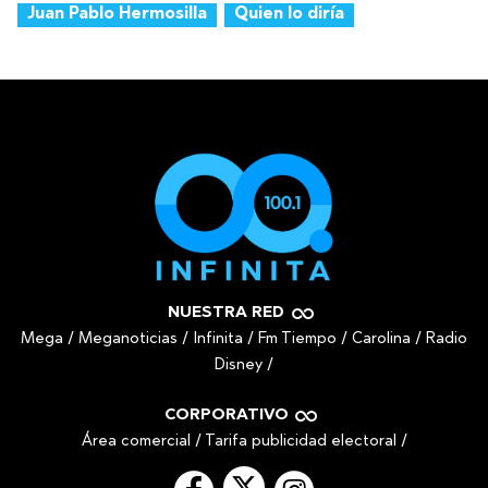
Juan Pablo Hermosilla
Quien lo diría
NUESTRA RED
Mega
/
Meganoticias
/
Infinita
/
Fm Tiempo
/
Carolina
/
Radio
Disney
/
CORPORATIVO
Área comercial
/
Tarifa publicidad electoral
/