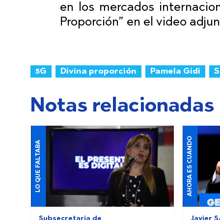
en los mercados internacion
Proporción” en el video adjun
5G
Divina proporción
Pamela Gidi
S
Notas relacionadas
AHORA ES CUANDO
LO QUE FALTABA
Subsecretaria de
Javier S