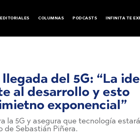
EDITORIALES
COLUMNAS
PODCASTS
INFINITA TE EX
 llegada del 5G: “La id
te al desarrollo y esto
imietno exponencial”
ara la 5G y asegura que tecnología estar
o de Sebastián Piñera.