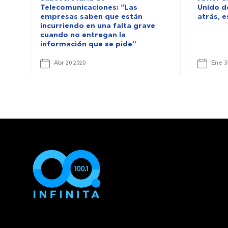
Telecomunicaciones: “Las
Unido de
empresas saben que están
atrás, e
incurriendo en una falta grave
cuando no entregan la
información que se pide”
Abr 20 2020
Ene 3