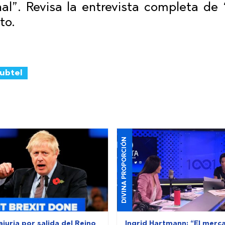
al”. Revisa la entrevista completa de 
to.
ubtel
DIVINA PROPORCIÓN
ajuria por salida del Reino
Ingrid Hartmann: “El merc