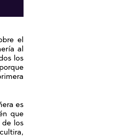
obre el
ería al
dos los
 porque
primera
ñera es
ién que
 de los
ultira,