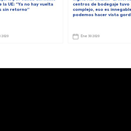
 la UE: “Ya no hay vuelta
centros de bodegaje tuvo
s sin retorno”
complejo, eso es innegable
podemos hacer vista gord
1 2020
Ene 30 2020