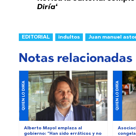
Diría
‘
EDITORIAL
indultos
Juan manuel asto
Notas relacionadas
QUIEN LO DIRÍA
QUIEN LO DIRÍA
Alberto Mayol emplaza al
Asociac
gobierno: “Han sido erráticos y no
congela