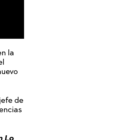
en la
el
nuevo
jefe de
uencias
n Lo