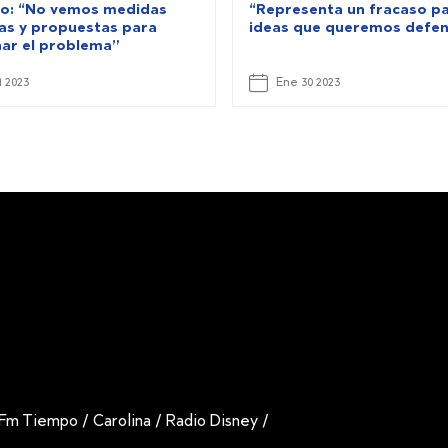
o: “No vemos medidas
“Representa un fracaso pa
as y propuestas para
ideas que queremos defe
nar el problema”
1 2023
Ene 30 2023
Fm Tiempo
/
Carolina
/
Radio Disney
/