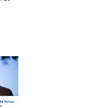
e listas
o: