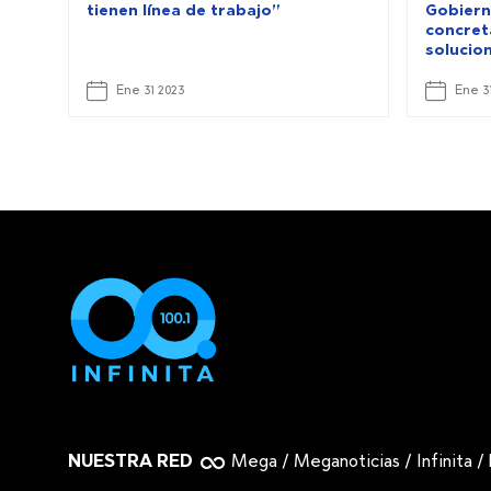
tienen línea de trabajo”
Gobiern
concret
solucio
Ene 31 2023
Ene 3
NUESTRA RED
Mega
/
Meganoticias
/
Infinita
/