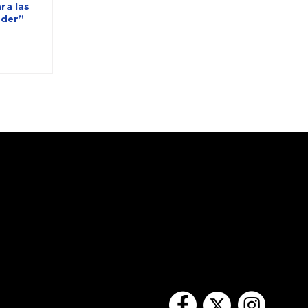
ra las
nder”