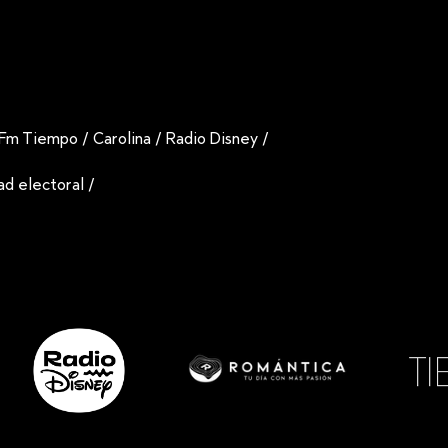
Fm Tiempo
/
Carolina
/
Radio Disney
/
dad electoral
/