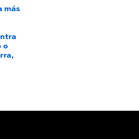
a más
ntra
o o
rra,