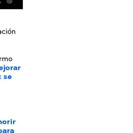
ación
ermo
ejorar
c se
morir
 para