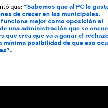
ntó que:
“Sabemos que al PC le gust
iones de crecer en las municipales,
ue funciona mejor como oposición al
de una administración que se encue
es que crea que va a ganar el rechaz
a mínima posibilidad de que eso ocu
as”.