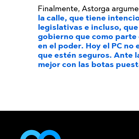
Finalmente, Astorga argume
la calle, que tiene intenc
legislativas e incluso, q
gobierno que como parte 
en el poder. Hoy el PC no 
que estén seguros. Ante l
mejor con las botas puest