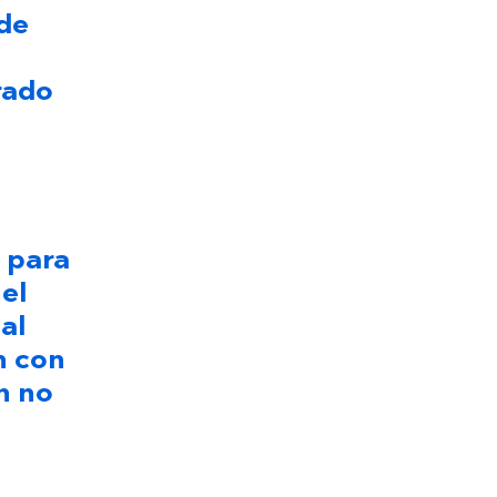
 de
rado
e
 para
el
al
n con
n no