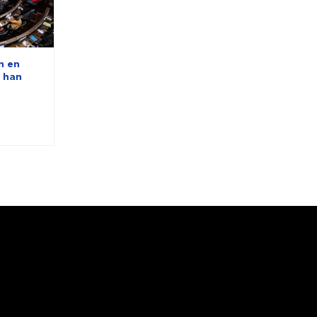
n en
s han