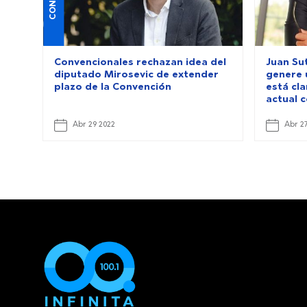
Convencionales rechazan idea del
Juan Su
diputado Mirosevic de extender
genere 
plazo de la Convención
está cla
actual 
Abr 29 2022
Abr 2