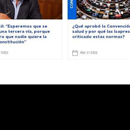
til: “Esperemos que se
¿Qué aprobó la Convenció
una tercera vía, porque
salud y por qué las Isapre
ro que nadie quiere la
criticado estas normas?
constitución”
7 2022
Abr 21 2022