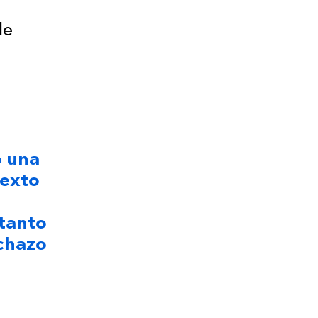
de
o una
texto
 tanto
echazo
l